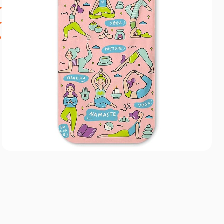
خ
ج
«