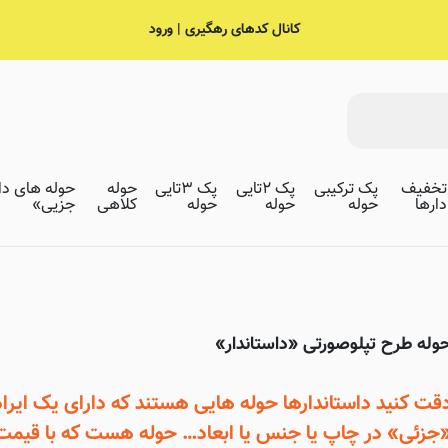
کانال کدهای رهگیری | ورود
تخفیف
پک ترکیبی
پک ۲تایی
پک ۳تایی
حوله
حوله های داس
دارها
حوله
حوله
حوله
کلاهی
جزیی»
وله طرح تپلوصورتی «داستاندار»
قت کنید داستاندارها حوله هایی هستند که دارای یک ایراد
جزئی» در چاپ یا جنس یا ابعاد… حوله هست که با قیمت