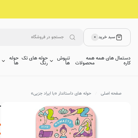
سبد خرید
۰
دستمال های همه
همه
تنپوش
حوله های تک
حوله
کاره
محصولات
ها
رنگ
ها
صفحه اصلی
حوله های داستاندار «با ایراد جزیی»
ح
د
«