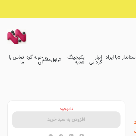
تاندار «با ایراد
انبار
پکیجینگ
حوله گره
تماس با
تراول‌ماگ
گردانی
هدیه
ای
ما
ناموجود
افزودن به سبد خرید