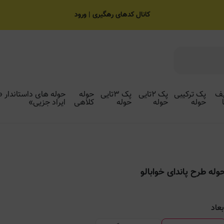
کانال کدهای رهگیری | ورود
ف
پک ترکیبی
پک ۲تایی
پک ۳تایی
حوله
حوله های داستاندار «
حوله
حوله
حوله
کلاهی
ایراد جزیی»
وله طرح پاندای خوابالو
بعاد