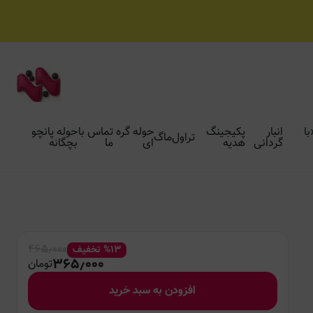
با
انبار
پکیجینگ
حوله گره
تماس با
حوله پانچو
تراول‌ماگ
گردانی
هدیه
ای
ما
بچگانه
۴۶۵٫۰۰۰
۱۳
%
تخفیف
۳۶۵٫۰۰۰
تومان
افزودن به سبد خرید