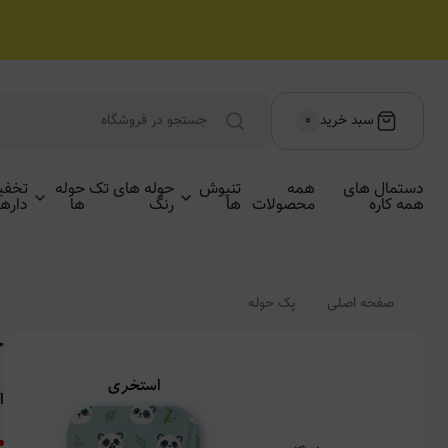
سبد خرید
۰
دستمال های
همه
تنپوش
حوله های تک
حوله
تخفی
همه کاره
محصولات
ها
رنگ
ها
دارها
صفحه اصلی
پک حوله
ح
ا