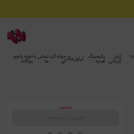
با
انبار
پکیجینگ
حوله گره
تماس با
حوله پانچو
تراول‌ماگ
گردانی
هدیه
ای
ما
بچگانه
ناموجود
افزودن به سبد خرید