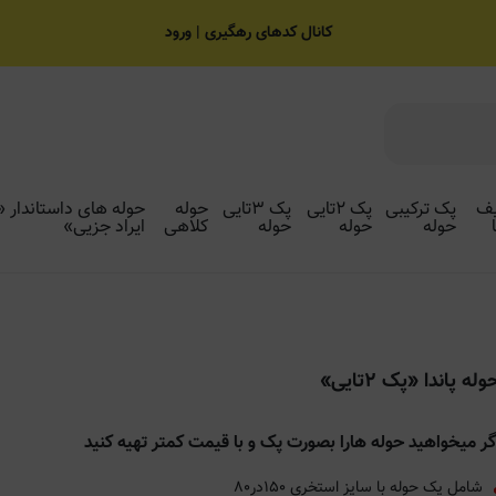
کانال کدهای رهگیری | ورود
ف
پک ترکیبی
پک ۲تایی
پک ۳تایی
حوله
حوله های داستاندار «
حوله
حوله
حوله
کلاهی
ایراد جزیی»
وله پاندا «پک ۲تایی»
گر میخواهید حوله هارا بصورت پک و با قیمت کمتر تهیه کنید
شامل یک حوله با سایز استخری ۱۵۰در۸۰